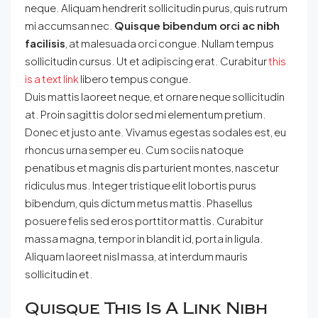
neque. Aliquam hendrerit sollicitudin purus, quis rutrum
mi accumsan nec.
Quisque bibendum orci ac nibh
facilisis
, at malesuada orci congue. Nullam tempus
sollicitudin cursus. Ut et adipiscing erat. Curabitur
this
is a text link
libero tempus congue.
Duis mattis laoreet neque, et ornare neque sollicitudin
at. Proin sagittis dolor sed mi elementum pretium.
Donec et justo ante. Vivamus egestas sodales est, eu
rhoncus urna semper eu. Cum sociis natoque
penatibus et magnis dis parturient montes, nascetur
ridiculus mus. Integer tristique elit lobortis purus
bibendum, quis dictum metus mattis. Phasellus
posuere felis sed eros porttitor mattis. Curabitur
massa magna, tempor in blandit id, porta in ligula.
Aliquam laoreet nisl massa, at interdum mauris
sollicitudin et.
Quisque This Is A Link Nibh