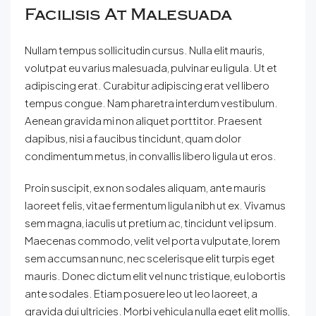
Facilisis At Malesuada
Nullam tempus sollicitudin cursus. Nulla elit mauris,
volutpat eu varius malesuada, pulvinar eu ligula. Ut et
adipiscing erat. Curabitur adipiscing erat vel libero
tempus congue. Nam pharetra interdum vestibulum.
Aenean gravida mi non aliquet porttitor. Praesent
dapibus, nisi a faucibus tincidunt, quam dolor
condimentum metus, in convallis libero ligula ut eros.
Proin suscipit, ex non sodales aliquam, ante mauris
laoreet felis, vitae fermentum ligula nibh ut ex. Vivamus
sem magna, iaculis ut pretium ac, tincidunt vel ipsum.
Maecenas commodo, velit vel porta vulputate, lorem
sem accumsan nunc, nec scelerisque elit turpis eget
mauris. Donec dictum elit vel nunc tristique, eu lobortis
ante sodales. Etiam posuere leo ut leo laoreet, a
gravida dui ultricies. Morbi vehicula nulla eget elit mollis,