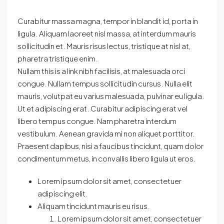
Curabitur massa magna, tempor in blandit id, porta in
ligula. Aliquam laoreet nisl massa, at interdum mauris
sollicitudin et. Mauris risus lectus, tristique at nisl at,
pharetra tristique enim.
Nullam this is a link nibh facilisis, at malesuada orci
congue. Nullam tempus sollicitudin cursus. Nulla elit
mauris, volutpat eu varius malesuada, pulvinar eu ligula.
Ut et adipiscing erat. Curabitur adipiscing erat vel
libero tempus congue. Nam pharetra interdum
vestibulum. Aenean gravida mi non aliquet porttitor.
Praesent dapibus, nisi a faucibus tincidunt, quam dolor
condimentum metus, in convallis libero ligula ut eros.
Lorem ipsum dolor sit amet, consectetuer
adipiscing elit.
Aliquam tincidunt mauris eu risus.
Lorem ipsum dolor sit amet, consectetuer