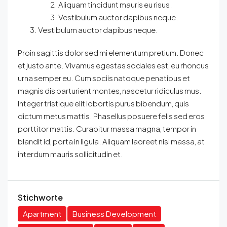
Aliquam tincidunt mauris eu risus.
Vestibulum auctor dapibus neque.
Vestibulum auctor dapibus neque.
Proin sagittis dolor sed mi elementum pretium. Donec
et justo ante. Vivamus egestas sodales est, eu rhoncus
urna semper eu. Cum sociis natoque penatibus et
magnis dis parturient montes, nascetur ridiculus mus.
Integer tristique elit lobortis purus bibendum, quis
dictum metus mattis. Phasellus posuere felis sed eros
porttitor mattis. Curabitur massa magna, tempor in
blandit id, porta in ligula. Aliquam laoreet nisl massa, at
interdum mauris sollicitudin et.
Stichworte
Apartment
Business Development